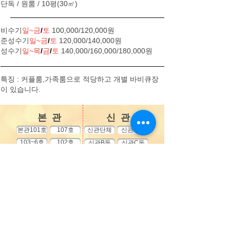
단독 / 원룸 / 10평(30㎡)
비수기
일~금
/
토
100,000/120,000원
준성수기
일~금
/
토
120,000/140,000원
성수기
일~목
/
금
/
토
140,000/160,000/180,000원
특징 : 커플룸,가족룸으로 적당하고 개별 바비큐장
이 있습니다.
​본 관
​신 관
본관101호
107호
신관단체
신관A동
103~6호
102호
신관B동
신관C동
별관단체
영흥도 미림펜션(본관)
영흥도 미림펜션(신관)
김 기 준
손 현 주
135-15-71085
614-60-00569
인천 옹진군 영흥면 영흥로 679
인천 옹진군 영흥면 영흥로 675
기업
927-018422-01017
김기준
우체국
102228-02-063621
손현주
통신판매업
: 2015-인천옹진-0001
객실안내
실시간예약
이용안내
환불안내