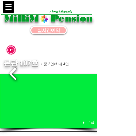
A house in the woods
MiRiM Pension
실시간예약
본관 107호
기준 3인/최대 4
인
1/4