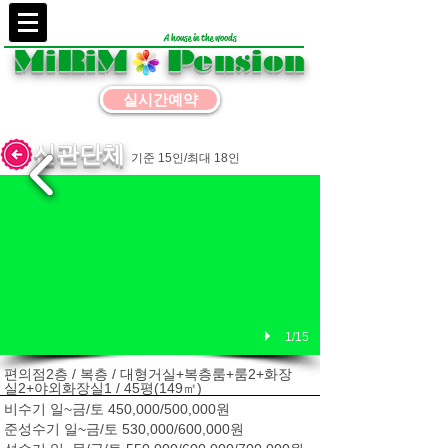
A house in the woods
MiRiM Pension
실시간예약
신관단체
기준 15인/최대 18인
1/15
편의점2층 / 복층 / 대형거실+복층룸+룸2+화장
실2+야외화장실1 / 45평(149㎡)
비수기 일~금/토 450,000/500,000원
준성수기 일~금/토 530,000/600,000원