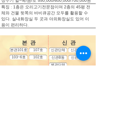
성수기 일~목/금/토 550,000/600,000/700,000원
특징 : 1층은 오리고기전문점이며 2층의 45평 전
체와 건물 뒷쪽의 바비큐공간 모두를 활용할 수
있다.
​ 실내화장실 두 곳과 야외화장실도 있어 이
용이 편리하다.
​본 관
​신 관
본관101호
107호
신관단체
신관A동
103~6호
102호
신관B동
신관C동
별관단체
영흥도 미림펜션(본관)
영흥도 미림펜션(신관)
김 기 준
손 현 주
135-15-71085
614-60-00569
인천 옹진군 영흥면 영흥로 679
인천 옹진군 영흥면 영흥로 675
기업
927-018422-01017
김기준
우체국
102228-02-063621
손현주
통신판매업
: 2015-인천옹진-0001
객실안내
실시간예약
이용안내
환불안내
네비게이션 안내
영흥도관광 안내
버스시간표 안내
펜션지기에게 물어보세요! 친절한 펜션지기의 상담을 받아보세요!
M
010-5656-5560
M
010-8450-3379